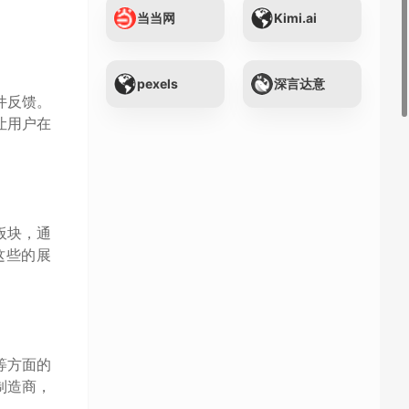
当当网
Kimi.ai
pexels
深言达意
件反馈。
让用户在
板块，通
这些的展
等方面的
制造商，