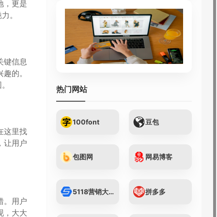
地，更是
魅力。
关键信息
兴趣的。
围。
热门网站
100font
豆包
在这里找
，让用户
包图网
网易博客
5118营销大数据...
拼多多
错。用户
现，大大